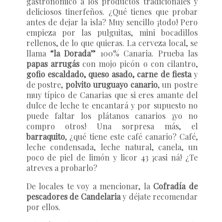
gastronómico a los productos tradicionales y
deliciosos tinerfeños. ¿Qué tienes que probar
antes de dejar la isla? Muy sencillo ¡todo! Pero
empieza por las pulguitas, mini bocadillos
rellenos, de lo que quieras. La cerveza local, se
llama
“la Dorada”
100% Canaria. Prueba las
papas arrugás
con mojo picón o con cilantro,
gofio escaldado, queso asado, carne de fiesta
y
de postre,
polvito uruguayo canario
, un postre
muy típico de Canarias que si eres amante del
dulce de leche te encantará y por supuesto no
puede faltar los plátanos canarios ¡yo no
compro otros! Una sorpresa más, el
barraquito
, ¿qué tiene este café canario? Café,
leche condensada, leche natural, canela, un
poco de piel de limón y licor 43 ¡casi ná! ¿Te
atreves a probarlo?
De locales te voy a mencionar, la
Cofradía de
pescadores de Candelaria
y déjate recomendar
por ellos.