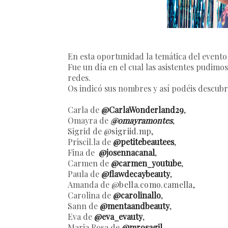
En esta oportunidad la temática del evento
Fue un día en el cual las asistentes pudimo
redes.
Os indicó sus nombres y así podéis descubri
Carla de
@CarlaWonderland29
,
Omayra de
@omayramontes
,
Sigrid de
@sigriid.mp
,
Priscil.la de
@petitebeautees
,
Fina de
@josennacanal
,
Carmen de
@carmen_youtube
,
Paula de
@flawdecaybeauty
,
Amanda de
@bella.como.camella
,
Carolina de
@carolinallo
,
Sann de
@mentaandbeauty
,
Eva de
@eva_evauty
,
Maria Rosa de
@mrosagil
,