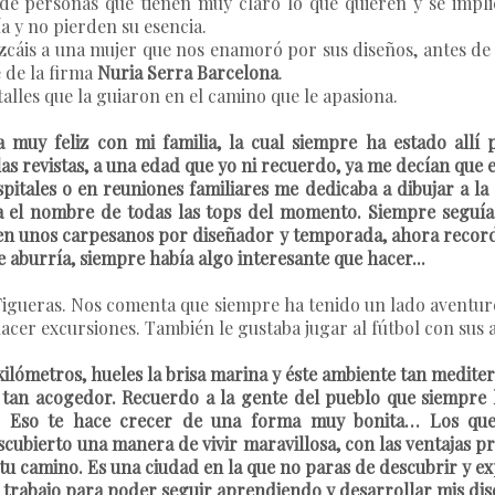
 de personas que tienen muy claro lo que quieren y se impl
a y no pierden su esencia.
cáis a una mujer que nos enamoró por sus diseños, antes de
e de la firma
Nuria Serra Barcelona
.
talles que la guiaron en el camino que le apasiona.
a muy feliz con mi familia, la cual siempre ha estado allí
las revistas, a una edad que yo ni recuerdo, ya me decían que e
spitales o en reuniones familiares me dedicaba a dibujar a la 
ía el nombre de todas las tops del momento. Siempre seguí
s en unos carpesanos por diseñador y temporada, ahora reco
burría, siempre había algo interesante que hacer...
igueras. Nos comenta que siempre ha tenido un lado aventurer
hacer excursiones. También le gustaba jugar al fútbol con sus 
 kilómetros, hueles la brisa marina y éste ambiente tan medit
o tan acogedor. Recuerdo a la gente del pueblo que siempre
. Eso te hace crecer de una forma muy bonita… Los que
scubierto una manera de vivir maravillosa, con las ventajas p
 tu camino. Es una ciudad en la que no paras de descubrir y ex
 trabajo para poder seguir aprendiendo y desarrollar mis di