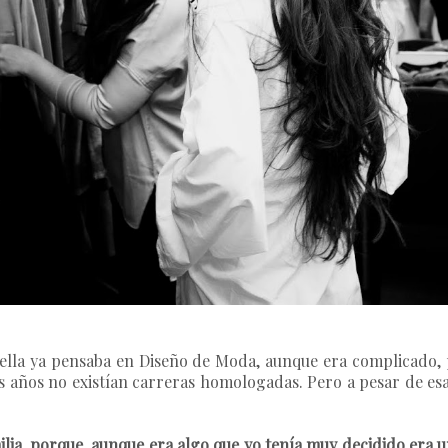
 ella ya pensaba en Diseño de Moda, aunque era complicado,
os años no existían carreras homologadas. Pero a pesar de es
ia, porque, aunque era algo que yo tenía muy decidido era 