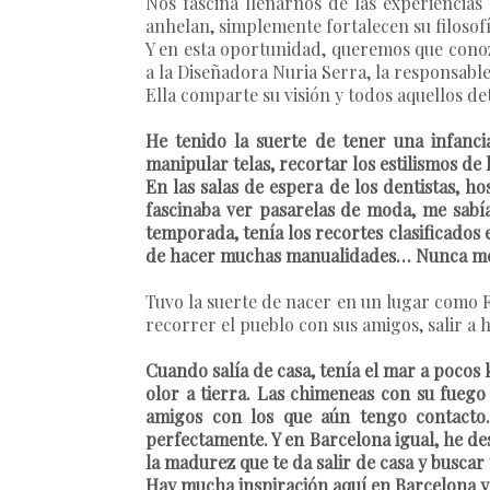
Nos fascina llenarnos de las experiencias
anhelan, simplemente fortalecen su filosofí
Y en esta oportunidad, queremos que conoz
a la Diseñadora
Nuria Serra
, la responsabl
Ella comparte su visión y todos aquellos de
He tenido la suerte de tener una infanci
manipular telas, recortar los estilismos de 
En las salas de espera de los dentistas, ho
fascinaba ver pasarelas de moda, me sab
temporada, tenía los recortes clasificado
de hacer muchas manualidades… Nunca me a
Tuvo la suerte de nacer en un lugar como F
recorrer el pueblo con sus amigos, salir a 
Cuando salía de casa, tenía el mar a pocos
olor a tierra. Las chimeneas con su fueg
amigos con los que aún tengo contacto
perfectamente. Y en Barcelona igual, he de
la madurez que te da salir de casa y buscar
Hay mucha inspiración aquí en Barcelona y