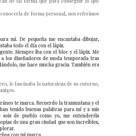
ican de tal forma que para conseguir lo que
 conocerla de forma personal, nos referimos
 para mí. De pequeña me encantaba dibujar,
staba todo el día con el lápiz.
gente. Siempre iba con el bloc y el lápiz. Me
a a los diseñadores de moda temporada tras
rdándolo, me hace mucha gracia. También era
o, le fascinaba la naturaleza de su entorno,
amigos.
erráneo te marca. Recuerdo la tramuntana y el
 han tenido buenas palabras para mí y a mis
 sois de pueblo como yo, me entenderéis
ropias de una gran ciudad que son increíbles,
plorar.
seños con mi marca.