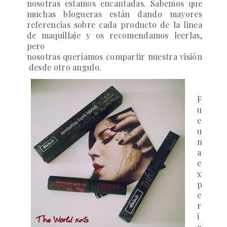
nosotras estamos encantadas. Sabemos que
muchas blogueras están dando mayores
referencias sobre cada producto de la linea
de maquillaje y os recomendamos leerlas
,
pero
nosotras queríamos compartir nuestra visión
desde otro angulo.
F
u
e
u
n
a
e
x
p
e
r
i
e