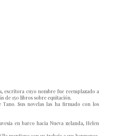
ia, escritora cuyo nombre fue reemplazado a
ás de 150 libros sobre equitación.
e Tano. Sus novelas las ha firmado con los
avesia en barco hacia Nueva zelanda, Helen
 Ella mantiene con su trabajo a sus hermanos,