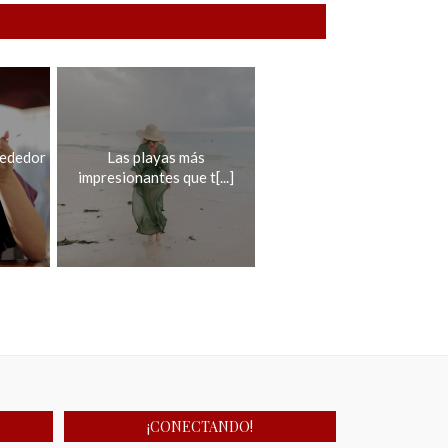
rededor
Las playas más
impresionantes que t[...]
¡CONECTANDO!