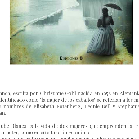
anca, escrita por Christiane Gohl nacida en 1958 en Aleman
dentificado como "la mujer de los caballos" se referian a los m
s nombres de Elisabeth Rotenberg, Leonie Bell y Stephani
an.
 Nube Blanca es la vida de dos mujeres que emprenden la tr
carácter, como en su situación económica.
0 años y desea formar una familia propia y educar a sus hijos.